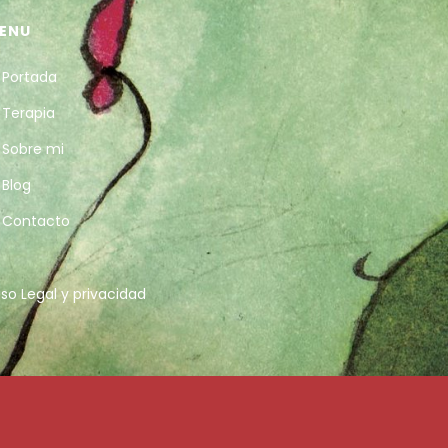
ENU
Portada
Terapia
Sobre mi
Blog
Contacto
iso Legal y privacidad