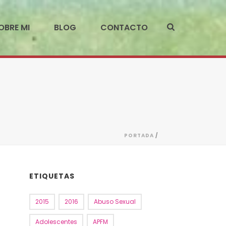
OBRE MI
BLOG
CONTACTO
PORTADA
/
ETIQUETAS
2015
2016
Abuso Sexual
Adolescentes
APFM